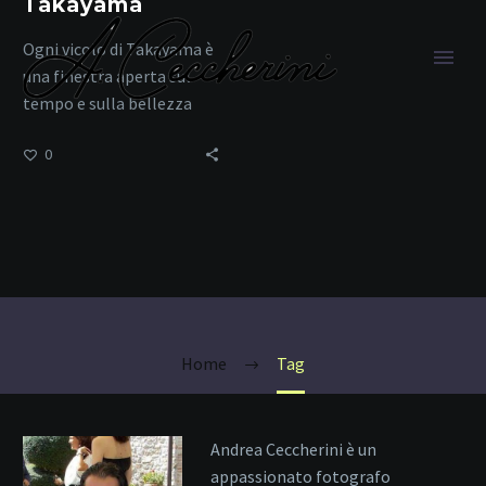
Takayama
Ogni vicolo di Takayama è
una finestra aperta sul
tempo e sulla bellezza
0
Tradizione e
Cultura
Home
Tag
Andrea Ceccherini è un
appassionato fotografo