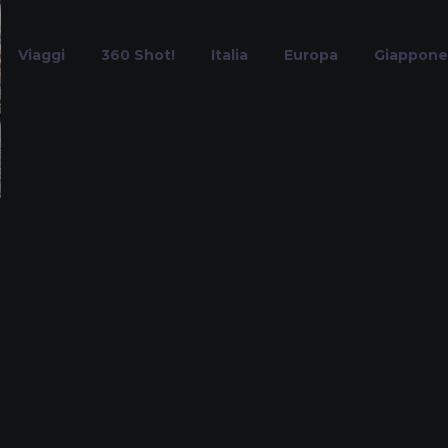
Viaggi
360 Shot!
Italia
Europa
Giappone
Torri
Home
Tag