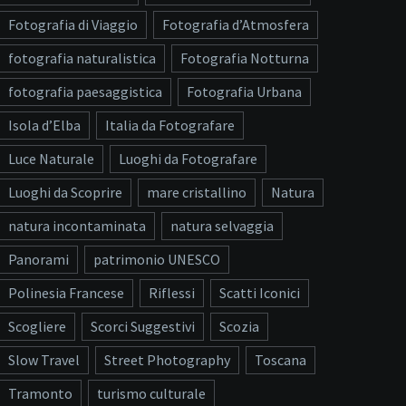
Fotografia di Viaggio
Fotografia d’Atmosfera
fotografia naturalistica
Fotografia Notturna
fotografia paesaggistica
Fotografia Urbana
Isola d’Elba
Italia da Fotografare
Luce Naturale
Luoghi da Fotografare
Luoghi da Scoprire
mare cristallino
Natura
natura incontaminata
natura selvaggia
Panorami
patrimonio UNESCO
Polinesia Francese
Riflessi
Scatti Iconici
Scogliere
Scorci Suggestivi
Scozia
Slow Travel
Street Photography
Toscana
Tramonto
turismo culturale