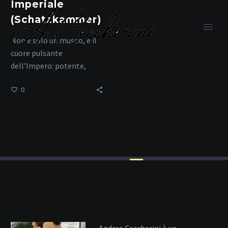
Imperiale
(Schatzkammer)
Non è solo un museo, è il
cuore pulsante
dell’Impero: potente,
sacro, immortale.
0
tesori d’Europa
Home
Tag
Andrea Ceccherini è un