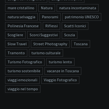
mare cristallino
Natura
natura incontaminata
natura selvaggia
Panorami
patrimonio UNESCO
Polinesia Francese
Riflessi
Scatti Iconici
Scogliere
Scorci Suggestivi
Scozia
Slow Travel
Street Photography
Toscana
Tramonto
turismo culturale
Turismo Fotografico
turismo lento
turismo sostenibile
vacanze in Toscana
viaggi emozionali
Viaggio Fotografico
viaggio nel tempo