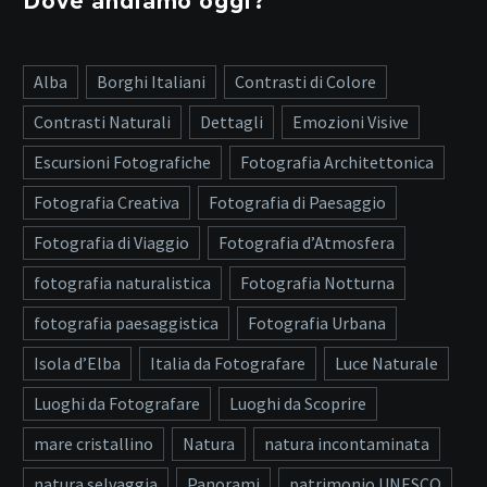
Dove andiamo oggi?
Alba
Borghi Italiani
Contrasti di Colore
Contrasti Naturali
Dettagli
Emozioni Visive
Escursioni Fotografiche
Fotografia Architettonica
Fotografia Creativa
Fotografia di Paesaggio
Fotografia di Viaggio
Fotografia d’Atmosfera
fotografia naturalistica
Fotografia Notturna
fotografia paesaggistica
Fotografia Urbana
Isola d’Elba
Italia da Fotografare
Luce Naturale
Luoghi da Fotografare
Luoghi da Scoprire
mare cristallino
Natura
natura incontaminata
natura selvaggia
Panorami
patrimonio UNESCO