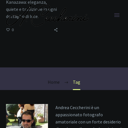
Kanazawa: eleganza,
quiete e tradizione in ogni
dettaglio di luce.
0
Storia Edo
Home
Tag
Andrea Ceccherini è un
appassionato fotografo
amatoriale con un forte desiderio