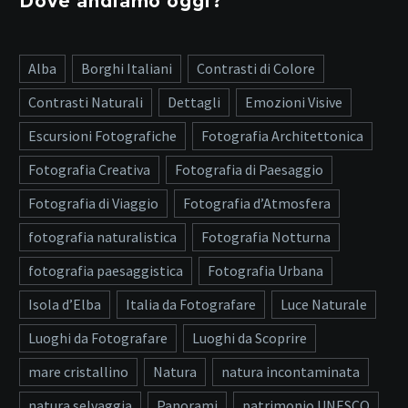
Dove andiamo oggi?
Alba
Borghi Italiani
Contrasti di Colore
Contrasti Naturali
Dettagli
Emozioni Visive
Escursioni Fotografiche
Fotografia Architettonica
Fotografia Creativa
Fotografia di Paesaggio
Fotografia di Viaggio
Fotografia d’Atmosfera
fotografia naturalistica
Fotografia Notturna
fotografia paesaggistica
Fotografia Urbana
Isola d’Elba
Italia da Fotografare
Luce Naturale
Luoghi da Fotografare
Luoghi da Scoprire
mare cristallino
Natura
natura incontaminata
natura selvaggia
Panorami
patrimonio UNESCO