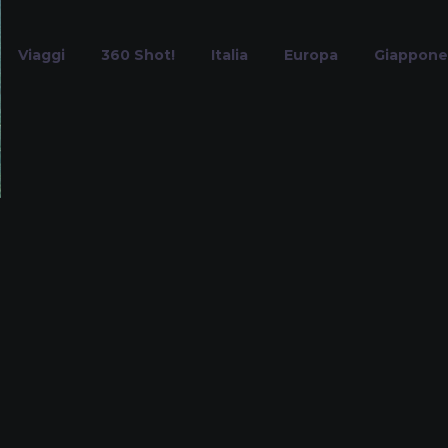
Viaggi
360 Shot!
Italia
Europa
Giappone
piaggia Le Ghia
Home
Tag