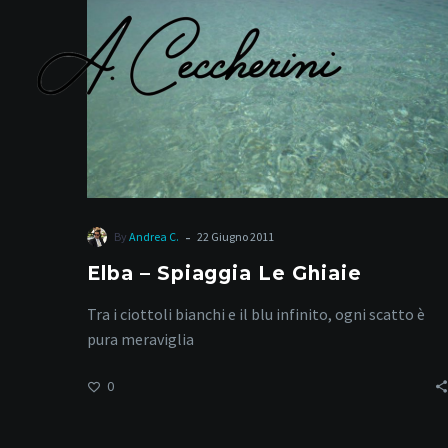
Le
Ghiaie
S
-
By
Andrea C.
22 Giugno 2011
Elba – Spiaggia Le Ghiaie
Tra i ciottoli bianchi e il blu infinito, ogni scatto è
pura meraviglia
0