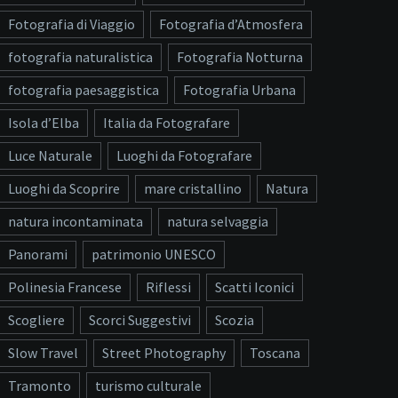
Fotografia di Viaggio
Fotografia d’Atmosfera
fotografia naturalistica
Fotografia Notturna
fotografia paesaggistica
Fotografia Urbana
Isola d’Elba
Italia da Fotografare
Luce Naturale
Luoghi da Fotografare
Luoghi da Scoprire
mare cristallino
Natura
natura incontaminata
natura selvaggia
Panorami
patrimonio UNESCO
Polinesia Francese
Riflessi
Scatti Iconici
Scogliere
Scorci Suggestivi
Scozia
Slow Travel
Street Photography
Toscana
Tramonto
turismo culturale