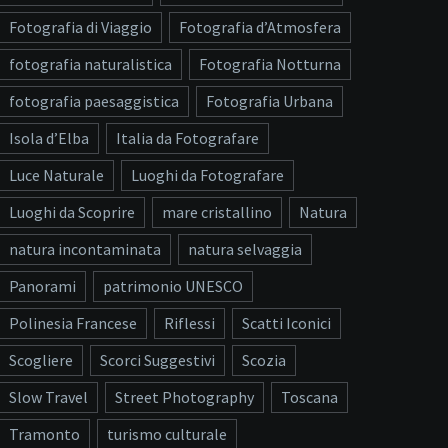
Fotografia di Viaggio
Fotografia d’Atmosfera
fotografia naturalistica
Fotografia Notturna
fotografia paesaggistica
Fotografia Urbana
Isola d’Elba
Italia da Fotografare
Luce Naturale
Luoghi da Fotografare
Luoghi da Scoprire
mare cristallino
Natura
natura incontaminata
natura selvaggia
Panorami
patrimonio UNESCO
Polinesia Francese
Riflessi
Scatti Iconici
Scogliere
Scorci Suggestivi
Scozia
Slow Travel
Street Photography
Toscana
Tramonto
turismo culturale