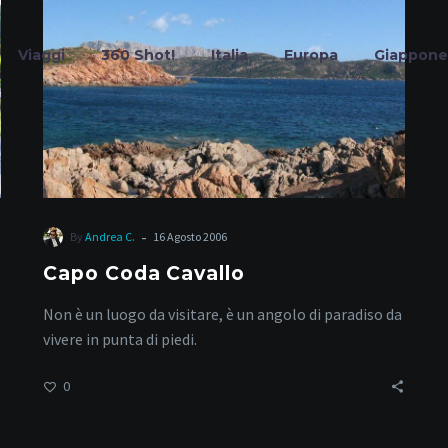
Viaggi
360 Shot!
Italia
Europa
Giappone
iagge paradisia
-
By
Andrea C.
16 Agosto 2006
Capo Coda Cavallo
Home
Tag
Non è un luogo da visitare, è un angolo di paradiso da
vivere in punta di piedi.
0