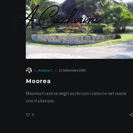
sp
-
By
Andrea C.
12 Settembre 2007
Moorea
Moorea ti entra negli occhi con i colori e nel cuore
con il silenzio.
0