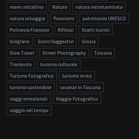
mare cristallino
Natura
natura incontaminata
natura selvaggia
Panorami
patrimonio UNESCO
Polinesia Francese
Riflessi
Scatti Iconici
Scogliere
Scorci Suggestivi
Scozia
Slow Travel
Street Photography
Toscana
Tramonto
turismo culturale
Turismo Fotografico
turismo lento
turismo sostenibile
vacanze in Toscana
viaggi emozionali
Viaggio Fotografico
viaggio nel tempo