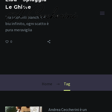
Le Ghiaie
Tra i ciottoli bianchi e il
blu infinito, ogni scatto è
pura meraviglia
0
spiagge
leggendarie
Home
Tag
Andrea Ceccherini è un