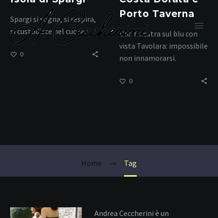
Porto Taverna
Spargi si sogna, si respira,
si custodisce nel cuore.
Una finestra sul blu con
vista Tavolara: impossibile
0
non innamorarsi.
0
snorkeling
Sardegna
Home
Tag
Andrea Ceccherini è un