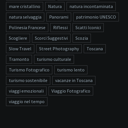
mare cristallino
Natura
natura incontaminata
natura selvaggia
Panorami
patrimonio UNESCO
Polinesia Francese
Riflessi
Scatti Iconici
Scogliere
Scorci Suggestivi
Scozia
Slow Travel
Street Photography
Toscana
Tramonto
turismo culturale
Turismo Fotografico
turismo lento
turismo sostenibile
vacanze in Toscana
viaggi emozionali
Viaggio Fotografico
viaggio nel tempo