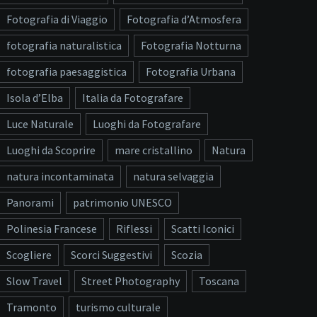
Fotografia di Viaggio
Fotografia d’Atmosfera
fotografia naturalistica
Fotografia Notturna
fotografia paesaggistica
Fotografia Urbana
Isola d’Elba
Italia da Fotografare
Luce Naturale
Luoghi da Fotografare
Luoghi da Scoprire
mare cristallino
Natura
natura incontaminata
natura selvaggia
Panorami
patrimonio UNESCO
Polinesia Francese
Riflessi
Scatti Iconici
Scogliere
Scorci Suggestivi
Scozia
Slow Travel
Street Photography
Toscana
Tramonto
turismo culturale