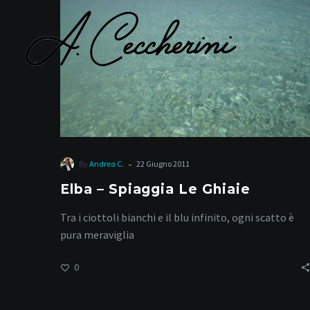
Le
Ghiaie
s
-
By
Andrea C.
22 Giugno 2011
Elba – Spiaggia Le Ghiaie
Tra i ciottoli bianchi e il blu infinito, ogni scatto è
pura meraviglia
0