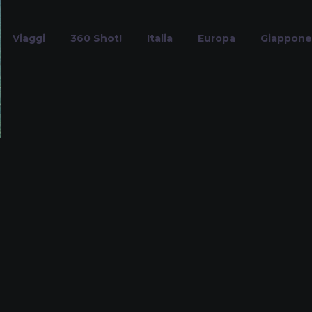
Viaggi
360 Shot!
Italia
Europa
Giappone
norkeling in Ital
Home
Tag