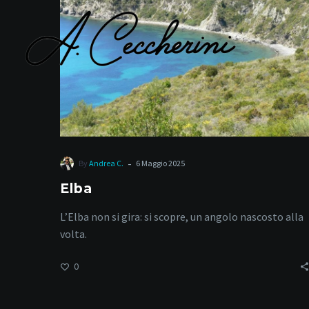
-
By
Andrea C.
6 Maggio 2025
Elba
L’Elba non si gira: si scopre, un angolo nascosto alla
volta.
0