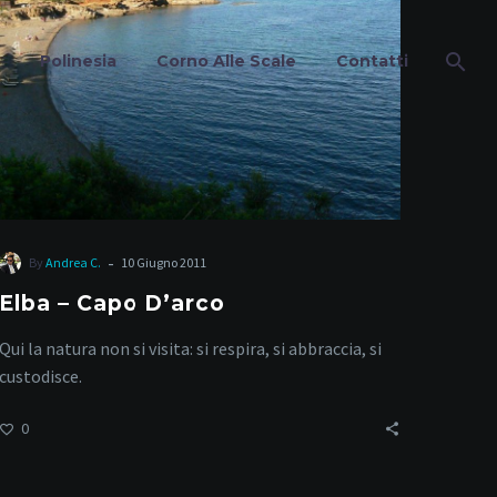
D’arco
Polinesia
Corno Alle Scale
Contatti
a
-
By
Andrea C.
10 Giugno 2011
Elba – Capo D’arco
Qui la natura non si visita: si respira, si abbraccia, si
custodisce.
0