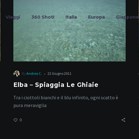
Le
Ghiaie
Viaggi
360 Shot!
Italia
Europa
Giappone
snorkeling Elb
-
By
Andrea C.
22 Giugno 2011
Elba – Spiaggia Le Ghiaie
Home
Tag
Tra i ciottoli bianchi e il blu infinito, ogni scatto è
pura meraviglia
0