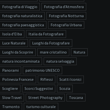
Fotografia di Viaggio
Fotografia d’Atmosfera
fotografia naturalistica
Fotografia Notturna
fotografia paesaggistica
Fotografia Urbana
Isola d’Elba
Italia da Fotografare
Luce Naturale
Luoghi da Fotografare
Luoghi da Scoprire
mare cristallino
Natura
natura incontaminata
natura selvaggia
Panorami
patrimonio UNESCO
Polinesia Francese
Riflessi
Scatti Iconici
Scogliere
Scorci Suggestivi
Scozia
Slow Travel
Street Photography
Toscana
Tramonto
turismo culturale