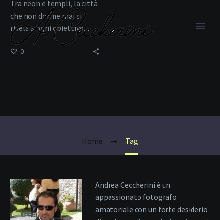
Tra neon e templi, la città
che non dorme mai si
rivela a ogni obiettivo.
0
Slow Shutter
Home
Tag
Andrea Ceccherini è un
appassionato fotografo
amatoriale con un forte desiderio