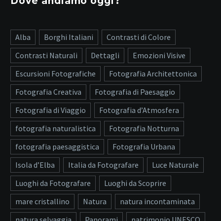
Dove andiamo oggi?
Alba
Borghi Italiani
Contrasti di Colore
Contrasti Naturali
Dettagli
Emozioni Visive
Escursioni Fotografiche
Fotografia Architettonica
Fotografia Creativa
Fotografia di Paesaggio
Fotografia di Viaggio
Fotografia d’Atmosfera
fotografia naturalistica
Fotografia Notturna
fotografia paesaggistica
Fotografia Urbana
Isola d’Elba
Italia da Fotografare
Luce Naturale
Luoghi da Fotografare
Luoghi da Scoprire
mare cristallino
Natura
natura incontaminata
natura selvaggia
Panorami
patrimonio UNESCO