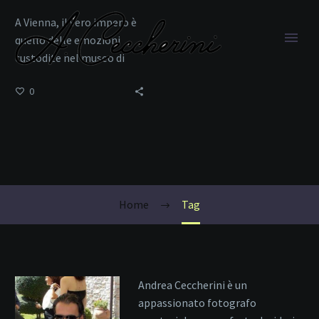
A Vienna, il vero impero è
quello delle emozioni
custodite nel museo di
un’anima inquieta.
0
Sissi Museum
Home
Tag
Andrea Ceccherini è un
appassionato fotografo