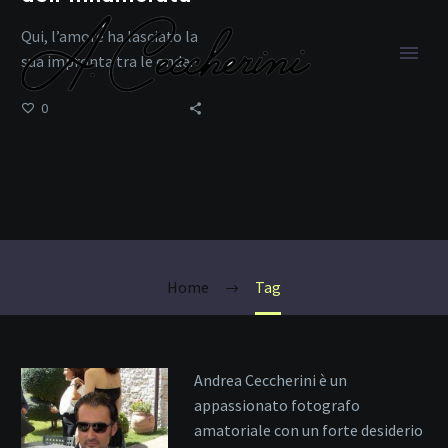
Qui, l’amore ha lasciato la
sua impronta tra le onde.
0
scatti sul mare
Home
Tag
Andrea Ceccherini è un
appassionato fotografo
amatoriale con un forte desiderio