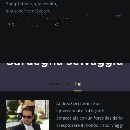
Spargi si sogna, si respira,
si custodisce nel cuore.
0
Sardegna selvaggia
Home
Tag
Andrea Ceccherini è un
appassionato fotografo
amatoriale con un forte desiderio
di esplorare il mondo. I suoi viaggi