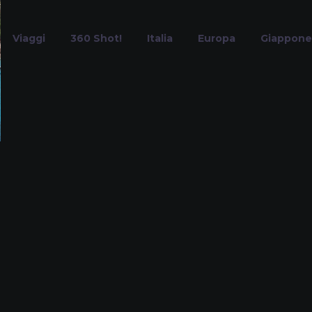
Viaggi
360 Shot!
Italia
Europa
Giappone
ardegna del no
Home
Tag