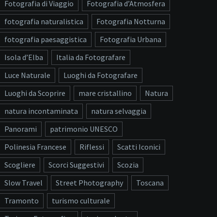
Fotografia di Viaggio
Fotografia d’Atmosfera
fotografia naturalistica
Fotografia Notturna
fotografia paesaggistica
Fotografia Urbana
Isola d’Elba
Italia da Fotografare
Luce Naturale
Luoghi da Fotografare
Luoghi da Scoprire
mare cristallino
Natura
natura incontaminata
natura selvaggia
Panorami
patrimonio UNESCO
Polinesia Francese
Riflessi
Scatti Iconici
Scogliere
Scorci Suggestivi
Scozia
Slow Travel
Street Photography
Toscana
Tramonto
turismo culturale