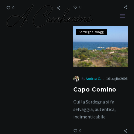
0
0
Capo
Sardegna
Viaggi
Comino
Sardegna autentica
-
By
Andrea C.
16 Luglio 2006
Home
Tag
Capo Comino
Qui la Sardegna si fa
selvaggia, autentica,
indimenticabile.
0