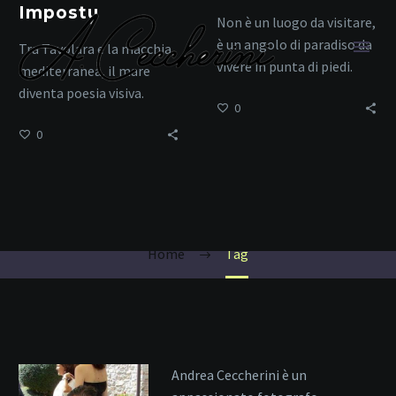
Impostu
Non è un luogo da visitare,
è un angolo di paradiso da
Tra Tavolara e la macchia
vivere in punta di piedi.
mediterranea, il mare
diventa poesia visiva.
0
0
San Teodoro
Home
Tag
Andrea Ceccherini è un