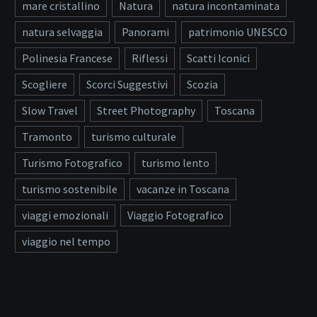
mare cristallino
Natura
natura incontaminata
natura selvaggia
Panorami
patrimonio UNESCO
Polinesia Francese
Riflessi
Scatti Iconici
Scogliere
Scorci Suggestivi
Scozia
Slow Travel
Street Photography
Toscana
Tramonto
turismo culturale
Turismo Fotografico
turismo lento
turismo sostenibile
vacanze in Toscana
viaggi emozionali
Viaggio Fotografico
viaggio nel tempo