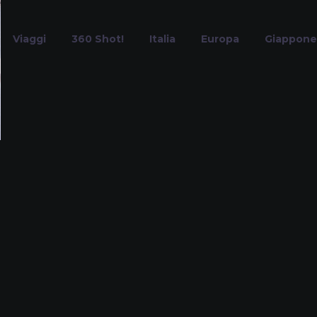
Viaggi
360 Shot!
Italia
Europa
Giappone
Salumi Tipici
Home
Tag