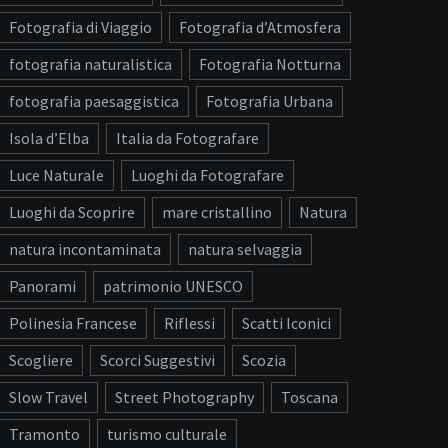
Fotografia di Viaggio
Fotografia d’Atmosfera
fotografia naturalistica
Fotografia Notturna
fotografia paesaggistica
Fotografia Urbana
Isola d’Elba
Italia da Fotografare
Luce Naturale
Luoghi da Fotografare
Luoghi da Scoprire
mare cristallino
Natura
natura incontaminata
natura selvaggia
Panorami
patrimonio UNESCO
Polinesia Francese
Riflessi
Scatti Iconici
Scogliere
Scorci Suggestivi
Scozia
Slow Travel
Street Photography
Toscana
Tramonto
turismo culturale