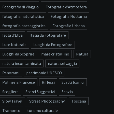
Fotografia di Viaggio
Fotografia d’Atmosfera
fotografia naturalistica
Fotografia Notturna
fotografia paesaggistica
Fotografia Urbana
Isola d’Elba
Italia da Fotografare
Luce Naturale
Luoghi da Fotografare
Luoghi da Scoprire
mare cristallino
Natura
natura incontaminata
natura selvaggia
Panorami
patrimonio UNESCO
Polinesia Francese
Riflessi
Scatti Iconici
Scogliere
Scorci Suggestivi
Scozia
Slow Travel
Street Photography
Toscana
Tramonto
turismo culturale