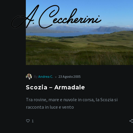
Armadale
-
By
Andrea C.
23 Agosto 2005
Scozia – Armadale
Tra rovine, mare e nuvole in corsa, la Scozia si
racconta in luce e vento
1