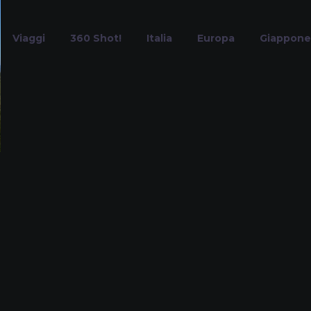
Viaggi
360 Shot!
Italia
Europa
Giappone
Rovine Storich
Home
Tag