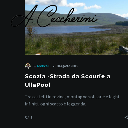
da
Scourie
a
UllaPool
-
By
Andrea C.
18 Agosto 2006
Scozia -Strada da Scourie a
UllaPool
Tra castelli in rovina, montagne solitarie e laghi
infiniti, ogni scatto è leggenda.
1