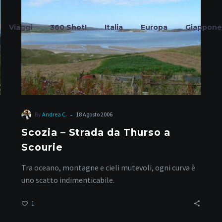
da
Thurso
Viaggi
360 Shot!
Italia
Europa
Giappone
a
Scourie
Roadtrip
-
By
Andrea C.
18 Agosto 2006
Scozia – Strada da Thurso a
Scourie
Home
Tag
Tra oceano, montagne e cieli mutevoli, ogni curva è
uno scatto indimenticabile.
1