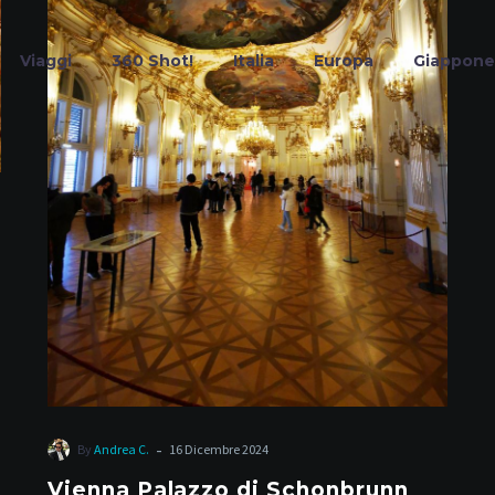
Viaggi
360 Shot!
Italia
Europa
Giappone
sidenza imperi
Home
Tag
-
By
Andrea C.
16 Dicembre 2024
Vienna Palazzo di Schonbrunn