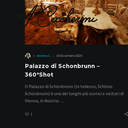
-
By
Andrea C.
16 Dicembre 2024
re
Palazzo di Schonbrunn –
360°Shot
Il Palazzo di Schönbrunn (in tedesco, Schloss
Schönbrunn) è uno dei luoghi più iconici e visitati di
Vienna, in Austria….
1