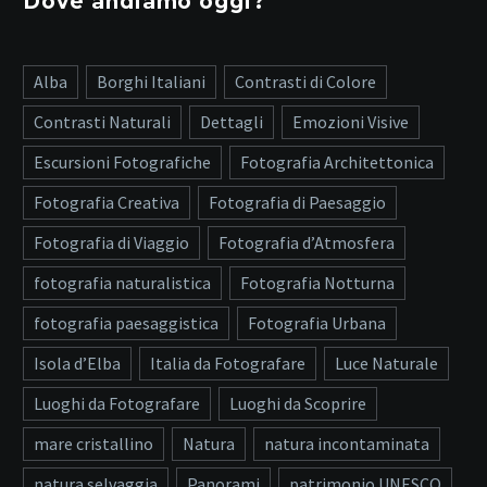
Dove andiamo oggi?
Alba
Borghi Italiani
Contrasti di Colore
Contrasti Naturali
Dettagli
Emozioni Visive
Escursioni Fotografiche
Fotografia Architettonica
Fotografia Creativa
Fotografia di Paesaggio
Fotografia di Viaggio
Fotografia d’Atmosfera
fotografia naturalistica
Fotografia Notturna
fotografia paesaggistica
Fotografia Urbana
Isola d’Elba
Italia da Fotografare
Luce Naturale
Luoghi da Fotografare
Luoghi da Scoprire
mare cristallino
Natura
natura incontaminata
natura selvaggia
Panorami
patrimonio UNESCO