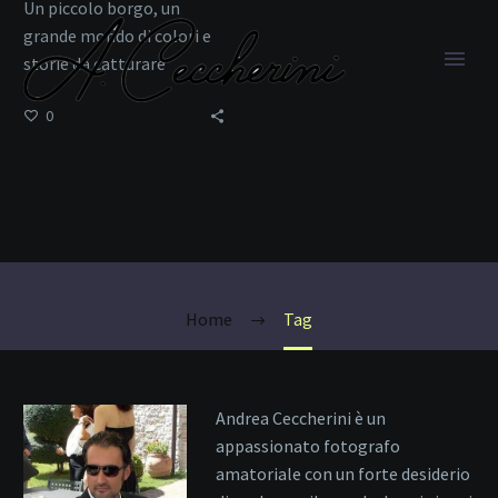
Un piccolo borgo, un
grande mondo di colori e
storie da catturare
0
Relitto Elviscot
Home
Tag
Andrea Ceccherini è un
appassionato fotografo
amatoriale con un forte desiderio