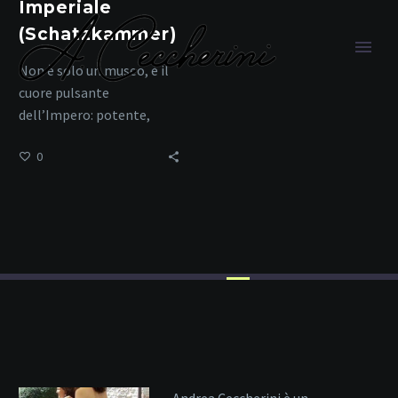
Imperiale
(Schatzkammer)
Non è solo un museo, è il
cuore pulsante
dell’Impero: potente,
sacro, immortale.
0
reliquie sacre
Home
Tag
Andrea Ceccherini è un