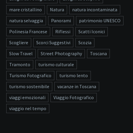
mare cristallino
Natura
natura incontaminata
natura selvaggia
Panorami
patrimonio UNESCO
Polinesia Francese
Riflessi
Scatti Iconici
Scogliere
Scorci Suggestivi
Scozia
Slow Travel
Street Photography
Toscana
Tramonto
turismo culturale
Turismo Fotografico
turismo lento
turismo sostenibile
vacanze in Toscana
viaggi emozionali
Viaggio Fotografico
viaggio nel tempo