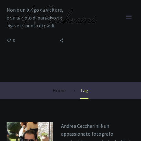
Non è un luogo da visitare,
è un angolo di paradiso da
vivere in punta di piedi.
0
relax al mare
Home
Tag
Andrea Ceccherini è un
appassionato fotografo