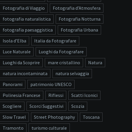
Fotografia di Viaggio
Fotografia d’Atmosfera
fotografia naturalistica
Fotografia Notturna
fotografia paesaggistica
Fotografia Urbana
Isola d’Elba
Italia da Fotografare
Luce Naturale
Luoghi da Fotografare
Luoghi da Scoprire
mare cristallino
Natura
natura incontaminata
natura selvaggia
Panorami
patrimonio UNESCO
Polinesia Francese
Riflessi
Scatti Iconici
Scogliere
Scorci Suggestivi
Scozia
Slow Travel
Street Photography
Toscana
Tramonto
turismo culturale