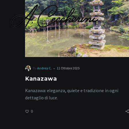
Qua
-
By
Andrea C.
11 Ottobre 2025
Kanazawa
Kanazawa: eleganza, quiete e tradizione in ogni
dettaglio di luce.
0