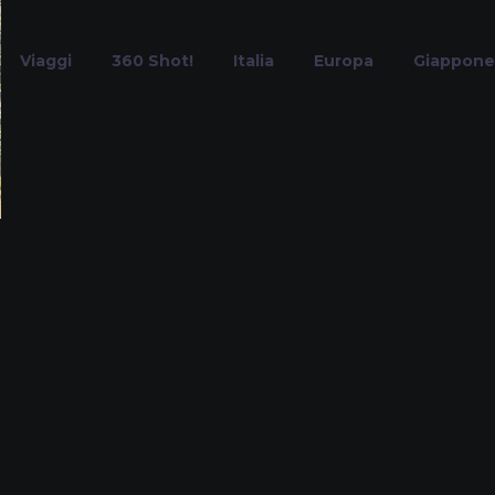
Viaggi
360 Shot!
Italia
Europa
Giappone
rtiere delle Ge
Home
Tag