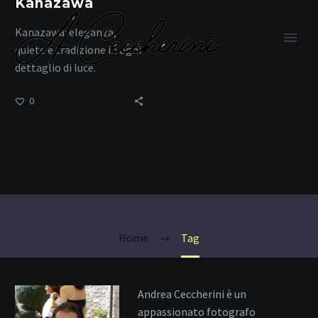
Kanazawa
Kanazawa: eleganza,
quiete e tradizione in ogni
dettaglio di luce.
0
Quartiere dei
Samurai
Home
Tag
Andrea Ceccherini è un
appassionato fotografo