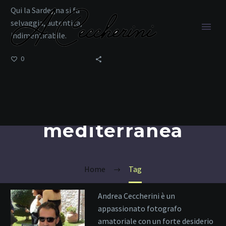
Qui la Sardegna si fa
selvaggia, autentica,
indimenticabile.
0
pineta
mediterranea
Home
Tag
Andrea Ceccherini è un
appassionato fotografo
amatoriale con un forte desiderio