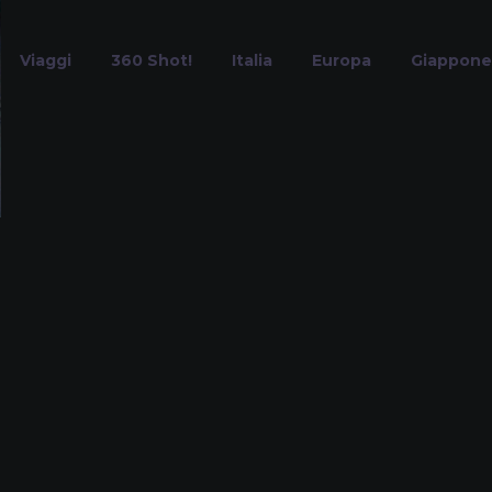
Viaggi
360 Shot!
Italia
Europa
Giappone
Piazza San Marc
Home
Tag