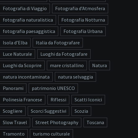
Fotografia di Viaggio
Fotografia d’Atmosfera
fotografia naturalistica
Fotografia Notturna
fotografia paesaggistica
Fotografia Urbana
Isola d’Elba
Italia da Fotografare
Luce Naturale
Luoghi da Fotografare
Luoghi da Scoprire
mare cristallino
Natura
natura incontaminata
natura selvaggia
Panorami
patrimonio UNESCO
Polinesia Francese
Riflessi
Scatti Iconici
Scogliere
Scorci Suggestivi
Scozia
Slow Travel
Street Photography
Toscana
Tramonto
turismo culturale