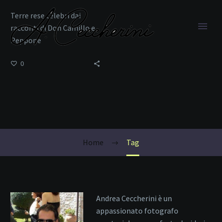
Terre rese celebri dai
racconti di Don Camillo e
Peppone
0
Peppone
Home
Tag
Andrea Ceccherini è un
appassionato fotografo