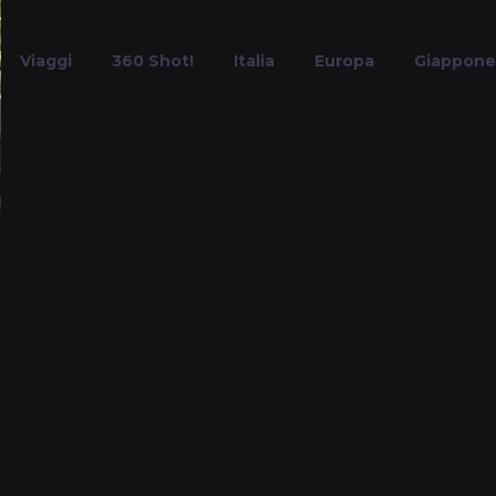
Viaggi
360 Shot!
Italia
Europa
Giappone
seggiate nel B
Home
Tag
a