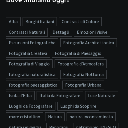
Dove andiamo oggi?
Alba
Borghi Italiani
Contrasti di Colore
Contrasti Naturali
Dettagli
Emozioni Visive
Escursioni Fotografiche
Fotografia Architettonica
Fotografia Creativa
Fotografia di Paesaggio
Fotografia di Viaggio
Fotografia d’Atmosfera
fotografia naturalistica
Fotografia Notturna
fotografia paesaggistica
Fotografia Urbana
Isola d’Elba
Italia da Fotografare
Luce Naturale
Luoghi da Fotografare
Luoghi da Scoprire
mare cristallino
Natura
natura incontaminata
natura selvaggia
Panorami
patrimonio UNESCO