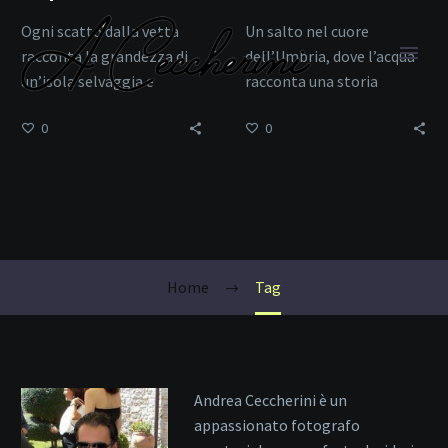
Ogni scatto dalla vetta
Un salto nel cuore
racconta la grandezza di
dell’Umbria, dove l’acqua
un’isola selvaggia e
racconta una storia
autentica.
millenaria.
0
0
Paesaggi
Home
Tag
Andrea Ceccherini è un
appassionato fotografo