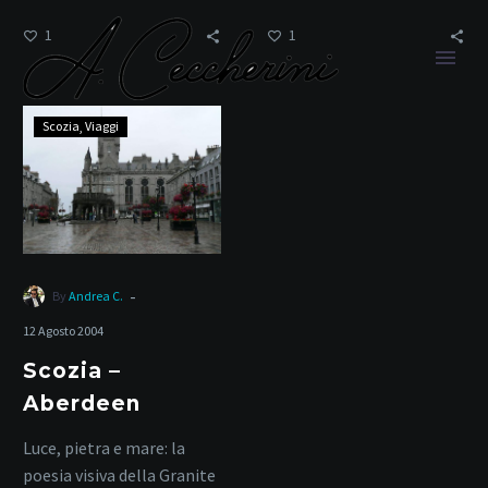
1
1
Scozia
Scozia
Viaggi
–
Aberdeen
Paesaggi Costieri
-
By
Andrea C.
Home
Tag
12 Agosto 2004
Scozia –
Aberdeen
Luce, pietra e mare: la
poesia visiva della Granite