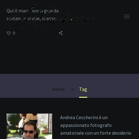
Qui il mare non si guarda
soltanto: si vive, si ama.
0
natura in Sardegna
Home
Tag
Andrea Ceccherini è un
appassionato fotografo
amatoriale con un forte desiderio