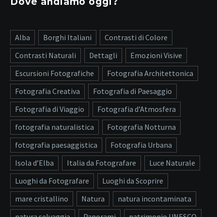
Dove andiamo oggi?
Alba
Borghi Italiani
Contrasti di Colore
Contrasti Naturali
Dettagli
Emozioni Visive
Escursioni Fotografiche
Fotografia Architettonica
Fotografia Creativa
Fotografia di Paesaggio
Fotografia di Viaggio
Fotografia d’Atmosfera
fotografia naturalistica
Fotografia Notturna
fotografia paesaggistica
Fotografia Urbana
Isola d’Elba
Italia da Fotografare
Luce Naturale
Luoghi da Fotografare
Luoghi da Scoprire
mare cristallino
Natura
natura incontaminata
natura selvaggia
Panorami
patrimonio UNESCO