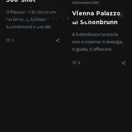
16 Dicembre 2024
Il Palazzo di Schönbrunn
Vienna Palazzo
(in tedesco, Schloss
di Schonbrunn
Schönbrunn) è uno dei
luoghi più iconici e visitati
A Schönbrunn la storia
1
di Vienna, in Austria….
non si osserva: ti avvolge,
ti guida, ti affascina.
monumenti storici
0
Home
Tag