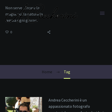
Non serve cercare la
magia: qui la natura la
regala ogni giorno.
0
montagne italiane
Home
Tag
Andrea Ceccherini è un
appassionato fotografo