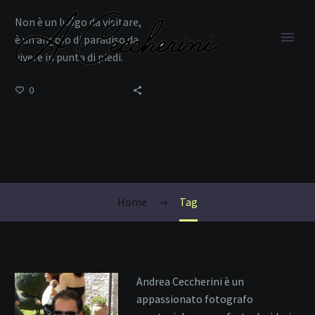
Non è un luogo da visitare,
è un angolo di paradiso da
vivere in punta di piedi.
0
Molara
Home
Tag
Andrea Ceccherini è un
appassionato fotografo