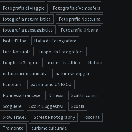
Fotografia di Viaggio
Fotografia d’Atmosfera
fotografia naturalistica
Fotografia Notturna
fotografia paesaggistica
Fotografia Urbana
Isola d’Elba
Italia da Fotografare
Luce Naturale
Luoghi da Fotografare
Luoghi da Scoprire
mare cristallino
Natura
natura incontaminata
natura selvaggia
Panorami
patrimonio UNESCO
Polinesia Francese
Riflessi
Scatti Iconici
Scogliere
Scorci Suggestivi
Scozia
Slow Travel
Street Photography
Toscana
Tramonto
turismo culturale