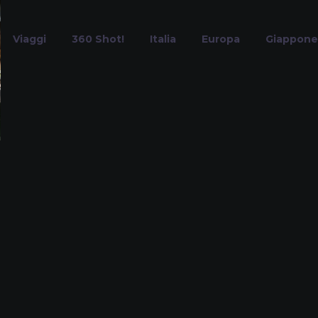
Viaggi
360 Shot!
Italia
Europa
Giappone
ercato Mattuti
Home
Tag