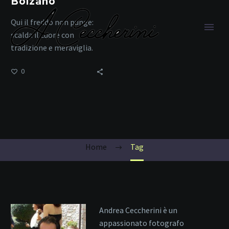
Bolzano
Qui il freddo non punge:
scalda il cuore con
tradizione e meraviglia.
0
mercatini italiani
Home
Tag
Andrea Ceccherini è un
appassionato fotografo