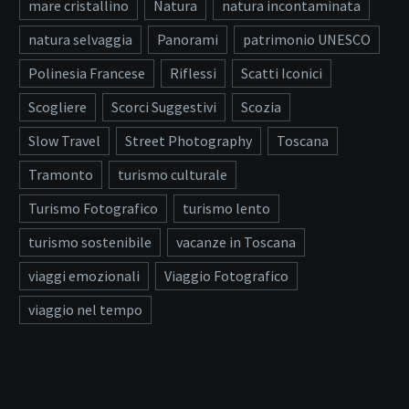
mare cristallino
Natura
natura incontaminata
natura selvaggia
Panorami
patrimonio UNESCO
Polinesia Francese
Riflessi
Scatti Iconici
Scogliere
Scorci Suggestivi
Scozia
Slow Travel
Street Photography
Toscana
Tramonto
turismo culturale
Turismo Fotografico
turismo lento
turismo sostenibile
vacanze in Toscana
viaggi emozionali
Viaggio Fotografico
viaggio nel tempo