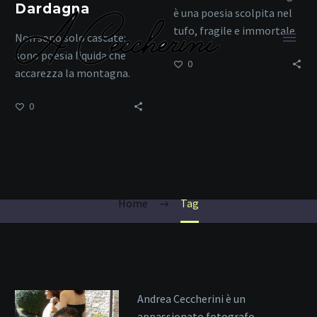
Dardagna
è una poesia scolpita nel
tufo, fragile e immortale
Non sono solo cascate:
allo stesso tempo.
sono poesia liquida che
0
accarezza la montagna.
0
meraviglie italiane
Home
Tag
Andrea Ceccherini è un
appassionato fotografo