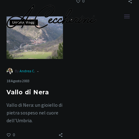
0
Vallo
Umbria
Viaggi
di
Nera
Medioevo
-
By
Andrea C.
18 Agosto 2003
Home
Tag
Vallo di Nera
Vallo di Nera: un gioiello di
pietra sospeso nel cuore
dell’Umbria.
0