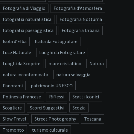
Fotografia di Viaggio
Fotografia d’Atmosfera
fotografia naturalistica
Fotografia Notturna
fotografia paesaggistica
Fotografia Urbana
Isola d’Elba
Italia da Fotografare
Luce Naturale
Luoghi da Fotografare
Luoghi da Scoprire
mare cristallino
Natura
natura incontaminata
natura selvaggia
Panorami
patrimonio UNESCO
Polinesia Francese
Riflessi
Scatti Iconici
Scogliere
Scorci Suggestivi
Scozia
Slow Travel
Street Photography
Toscana
Tramonto
turismo culturale