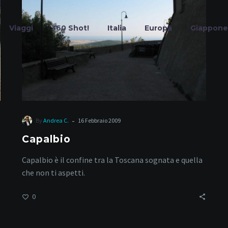
Viaggi
360 Shot!
Italia
Europa
Giappone
aremma Tosca
-
By
Andrea C.
16 Febbraio 2009
Capalbio
Home
Tag
Capalbio è il confine tra la Toscana sognata e quella
che non ti aspetti.
0