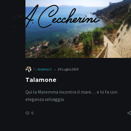
M
-
By
Andrea C.
29 Luglio 2024
Talamone
Qui la Maremma incontra il mare… e lo fa con
eleganza selvaggia.
0