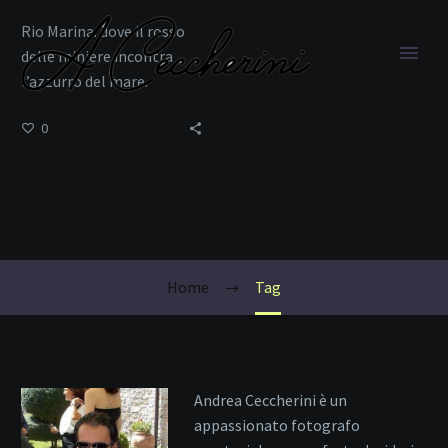
Rio Marina: dove il rosso
delle miniere incontra
l’azzurro del mare.
0
Mare e Tradizione
Home
Tag
Andrea Ceccherini è un
appassionato fotografo