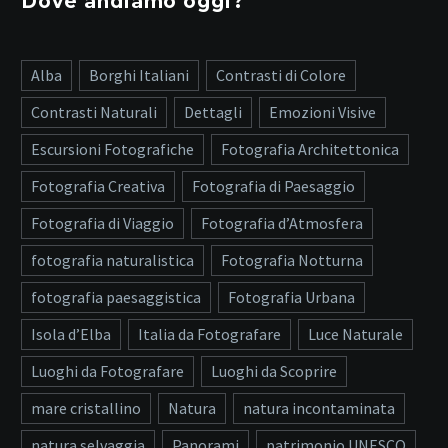
Dove andiamo oggi?
Alba
Borghi Italiani
Contrasti di Colore
Contrasti Naturali
Dettagli
Emozioni Visive
Escursioni Fotografiche
Fotografia Architettonica
Fotografia Creativa
Fotografia di Paesaggio
Fotografia di Viaggio
Fotografia d’Atmosfera
fotografia naturalistica
Fotografia Notturna
fotografia paesaggistica
Fotografia Urbana
Isola d’Elba
Italia da Fotografare
Luce Naturale
Luoghi da Fotografare
Luoghi da Scoprire
mare cristallino
Natura
natura incontaminata
natura selvaggia
Panorami
patrimonio UNESCO