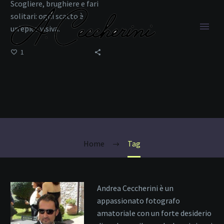
Scogliere, brughiere e fari
solitari: ogni scatto è
un’epica visiva.
1
Mare e Terra
Home
Tag
Andrea Ceccherini è un
appassionato fotografo
amatoriale con un forte desiderio