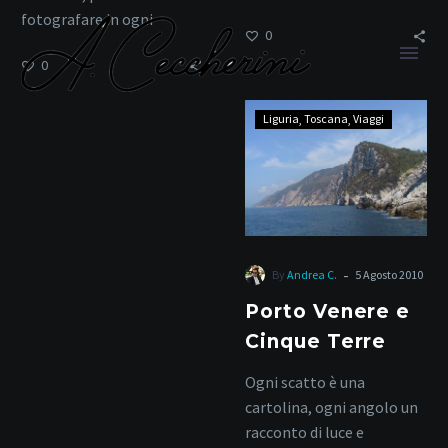
fotografare in ogni
0
stagione.
0
Porto
Liguria
Toscana
Viaggi
Venere
e
Cinque
Mare d’Italia
Terre
-
By
Andrea C.
5 Agosto 2010
Home
Tag
Porto Venere e
Cinque Terre
Ogni scatto è una
cartolina, ogni angolo un
racconto di luce e