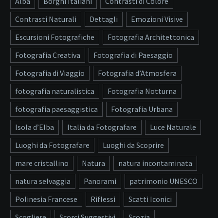
Alba
Borghi Italiani
Contrasti di Colore
Contrasti Naturali
Dettagli
Emozioni Visive
Escursioni Fotografiche
Fotografia Architettonica
Fotografia Creativa
Fotografia di Paesaggio
Fotografia di Viaggio
Fotografia d’Atmosfera
fotografia naturalistica
Fotografia Notturna
fotografia paesaggistica
Fotografia Urbana
Isola d’Elba
Italia da Fotografare
Luce Naturale
Luoghi da Fotografare
Luoghi da Scoprire
mare cristallino
Natura
natura incontaminata
natura selvaggia
Panorami
patrimonio UNESCO
Polinesia Francese
Riflessi
Scatti Iconici
Scogliere
Scorci Suggestivi
Scozia