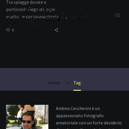
Tra spiagge dorate e
porticcioli eleganti, ogni
scatto racconta una storia
di mare.
0
Mare Adriatico
Home
Tag
Andrea Ceccherini è un
appassionato fotografo
amatoriale con un forte desiderio