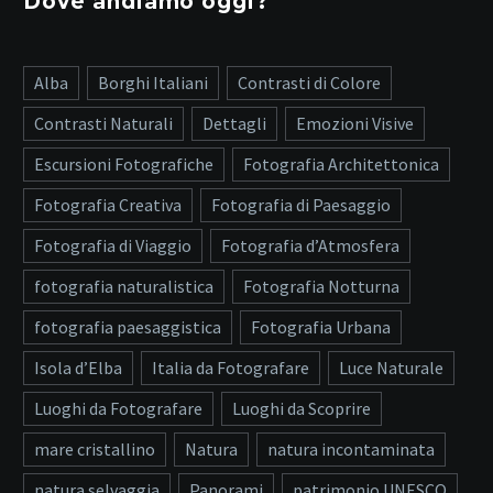
Dove andiamo oggi?
Alba
Borghi Italiani
Contrasti di Colore
Contrasti Naturali
Dettagli
Emozioni Visive
Escursioni Fotografiche
Fotografia Architettonica
Fotografia Creativa
Fotografia di Paesaggio
Fotografia di Viaggio
Fotografia d’Atmosfera
fotografia naturalistica
Fotografia Notturna
fotografia paesaggistica
Fotografia Urbana
Isola d’Elba
Italia da Fotografare
Luce Naturale
Luoghi da Fotografare
Luoghi da Scoprire
mare cristallino
Natura
natura incontaminata
natura selvaggia
Panorami
patrimonio UNESCO