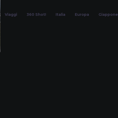
Viaggi
360 Shot!
Italia
Europa
Giappone
arche autentic
Home
Tag