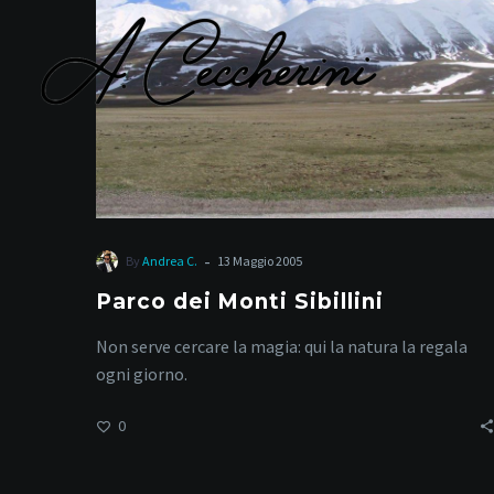
Sibillini
M
-
By
Andrea C.
13 Maggio 2005
Parco dei Monti Sibillini
Non serve cercare la magia: qui la natura la regala
ogni giorno.
0