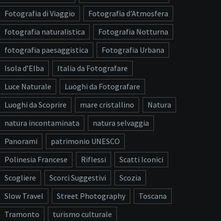
Fotografia di Viaggio
Fotografia d’Atmosfera
fotografia naturalistica
Fotografia Notturna
fotografia paesaggistica
Fotografia Urbana
Isola d’Elba
Italia da Fotografare
Luce Naturale
Luoghi da Fotografare
Luoghi da Scoprire
mare cristallino
Natura
natura incontaminata
natura selvaggia
Panorami
patrimonio UNESCO
Polinesia Francese
Riflessi
Scatti Iconici
Scogliere
Scorci Suggestivi
Scozia
Slow Travel
Street Photography
Toscana
Tramonto
turismo culturale