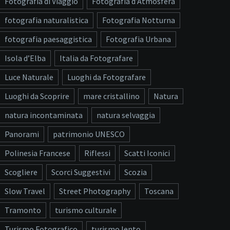
Fotografia di Viaggio
Fotografia d’Atmosfera
fotografia naturalistica
Fotografia Notturna
fotografia paesaggistica
Fotografia Urbana
Isola d’Elba
Italia da Fotografare
Luce Naturale
Luoghi da Fotografare
Luoghi da Scoprire
mare cristallino
Natura
natura incontaminata
natura selvaggia
Panorami
patrimonio UNESCO
Polinesia Francese
Riflessi
Scatti Iconici
Scogliere
Scorci Suggestivi
Scozia
Slow Travel
Street Photography
Toscana
Tramonto
turismo culturale
Turismo Fotografico
turismo lento