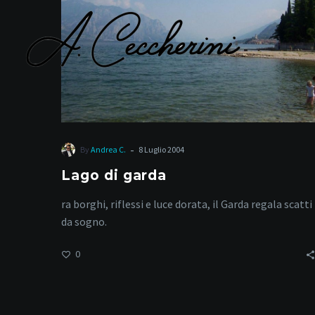
-
By
Andrea C.
8 Luglio 2004
Lago di garda
ra borghi, riflessi e luce dorata, il Garda regala scatti
da sogno.
0